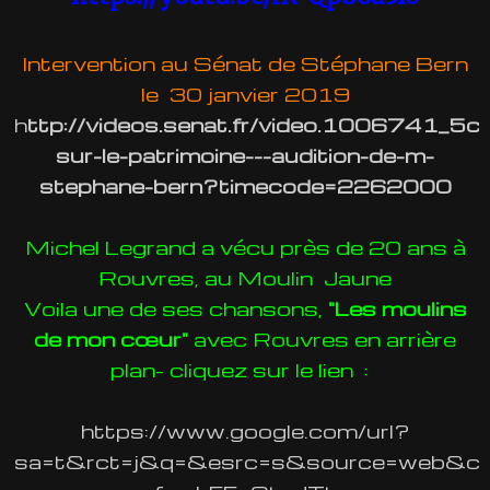
Intervention au Sénat de Stéphane Bern
le 30 janvier 2019
h
ttp://videos.senat.fr/video.1006741_5
sur-le-patrimoine---audition-de-m-
stephane-bern?timecode=2262000
Michel Legrand a vécu près de 20 ans à
Rouvres, au Moulin Jaune
Voila une de ses chansons,
"Les moulins
de mon cœur"
avec Rouvres en arrière
plan- cliquez sur le lien :
https://www.google.com/url?
sa=t&rct=j&q=&esrc=s&source=web