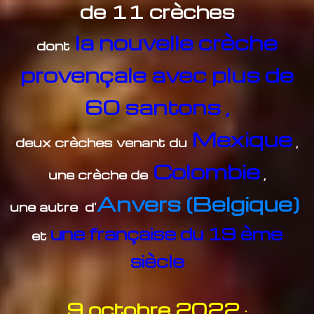
de 11 crèches
la nouvelle crèche
dont
provençale avec plus de
60 santons ,
Mexique
deux crèches venant du
,
Colombie
une crèche de
,
Anvers (Belgique)
une autre d'
une française du 19 ème
et
siècle
9 octobre 2022
: