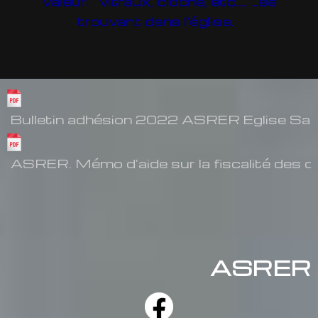
valeur: vitraux, cloche, etc…. ...se
trouvant dans l’église.
Bulletin adhésion 2022 ASRER Eglise Sai
ASRER. Mémo d'aide sur la fiscalité des 
ASRER